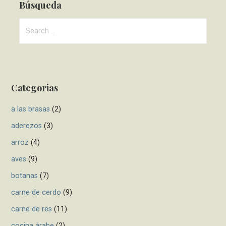
s
Búsqueda
t
S
e
n
a
a
r
c
v
Categorias
h
i
f
a las brasas
(2)
g
o
r
aderezos
(3)
a
:
arroz
(4)
t
aves
(9)
i
botanas
(7)
o
carne de cerdo
(9)
n
carne de res
(11)
cocina árabe
(2)