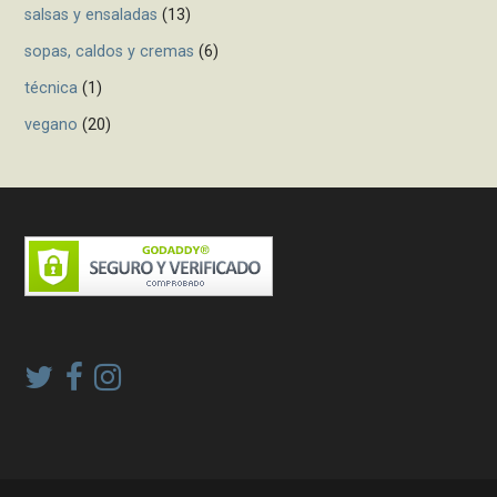
salsas y ensaladas
(13)
sopas, caldos y cremas
(6)
técnica
(1)
vegano
(20)