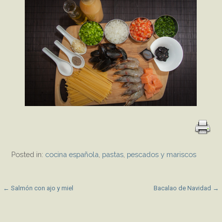
Posted in:
cocina española
,
pastas
,
pescados y mariscos
P
← Salmón con ajo y miel
Bacalao de Navidad →
o