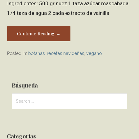
Ingredientes: 500 gr nuez 1 taza azúcar mascabada
1/4 taza de agua 2 cada extracto de vainilla
Continue Reading →
Posted in:
botanas
,
recetas navideñas
,
vegano
Búsqueda
S
e
a
r
c
Categorias
h