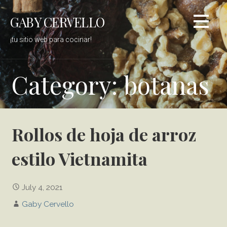
S
GABY CERVELLO
k
i
¡tu sitio web para cocinar!
p
t
o
Category: botanas
c
o
n
t
Rollos de hoja de arroz
e
n
estilo Vietnamita
t
July 4, 2021
Gaby Cervello