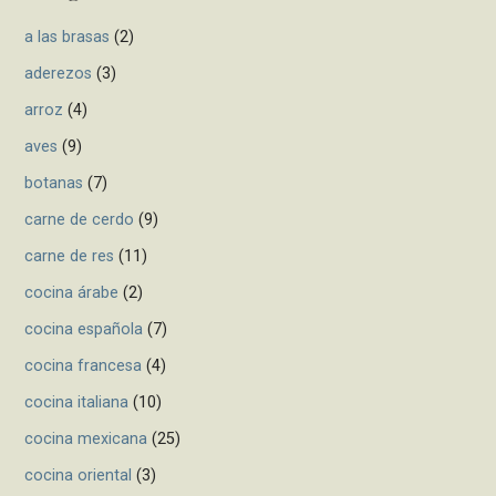
f
a las brasas
(2)
o
r
aderezos
(3)
:
arroz
(4)
aves
(9)
botanas
(7)
carne de cerdo
(9)
carne de res
(11)
cocina árabe
(2)
cocina española
(7)
cocina francesa
(4)
cocina italiana
(10)
cocina mexicana
(25)
cocina oriental
(3)