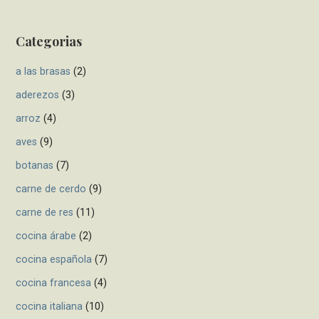
r
c
Categorias
h
f
a las brasas
(2)
o
r
aderezos
(3)
:
arroz
(4)
aves
(9)
botanas
(7)
carne de cerdo
(9)
carne de res
(11)
cocina árabe
(2)
cocina española
(7)
cocina francesa
(4)
cocina italiana
(10)