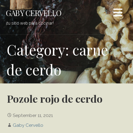
S
GABY CERVELLO
k
i
¡tu sitio web para cocinar!
p
t
o
Category: carne
c
o
de cerdo
n
t
e
n
t
Pozole rojo de cerdo
September 11, 2021
Gaby Cervello