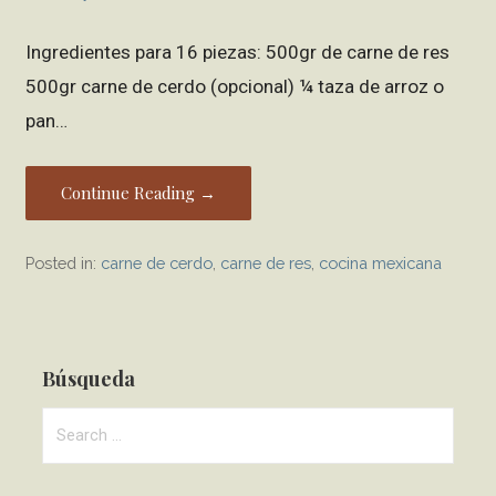
Ingredientes para 16 piezas: 500gr de carne de res
500gr carne de cerdo (opcional) ¼ taza de arroz o
pan…
Continue Reading →
Posted in:
carne de cerdo
,
carne de res
,
cocina mexicana
Búsqueda
S
e
a