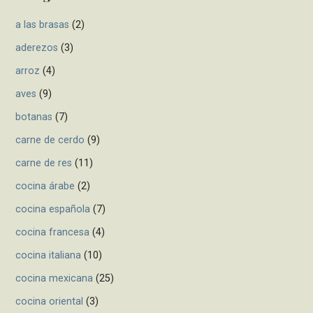
i
f
a las brasas
(2)
g
o
r
aderezos
(3)
a
:
arroz
(4)
t
aves
(9)
i
botanas
(7)
o
carne de cerdo
(9)
n
carne de res
(11)
cocina árabe
(2)
cocina española
(7)
cocina francesa
(4)
cocina italiana
(10)
cocina mexicana
(25)
cocina oriental
(3)