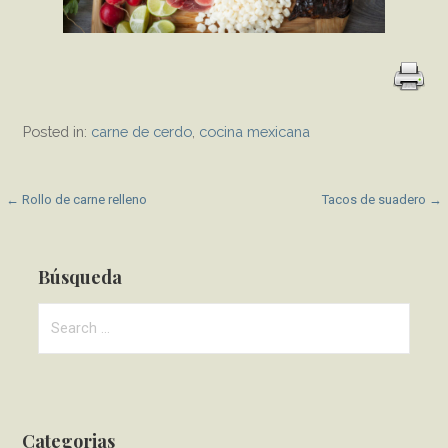
Posted in:
carne de cerdo
,
cocina mexicana
P
← Rollo de carne relleno
Tacos de suadero →
o
s
Búsqueda
t
S
e
n
a
a
r
c
v
Categorias
h