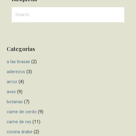
t
S
n
e
a
a
r
v
c
i
Categorias
h
f
g
a las brasas
(2)
o
a
r
aderezos
(3)
t
:
arroz
(4)
i
aves
(9)
o
botanas
(7)
n
carne de cerdo
(9)
carne de res
(11)
cocina árabe
(2)