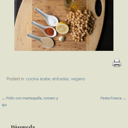
Posted in:
cocina árabe
,
entradas
,
vegano
P
← Pollo con mantequilla, romero y
Pasta Fresca →
ajo
o
s
Búsqueda