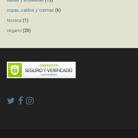
salsas y ensaladas
(13)
sopas, caldos y cremas
(6)
técnica
(1)
vegano
(20)