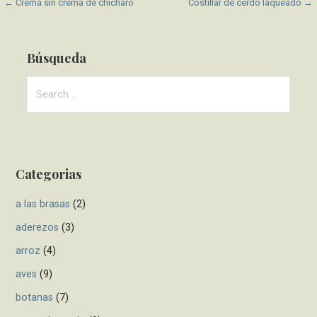
P
← Crema sin crema de chícharo
Costillar de cerdo laqueado →
o
s
Búsqueda
t
S
e
n
a
a
r
c
v
Categorias
h
i
f
a las brasas
(2)
g
o
r
aderezos
(3)
a
:
arroz
(4)
t
aves
(9)
i
botanas
(7)
o