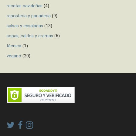
recetas navideñas
(4)
repostería y panadería
(9)
salsas y ensaladas
(13)
sopas, caldos y cremas
(6)
técnica
(1)
vegano
(20)