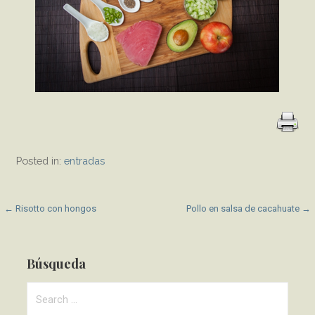
Posted in:
entradas
P
← Risotto con hongos
Pollo en salsa de cacahuate →
o
s
Búsqueda
t
S
e