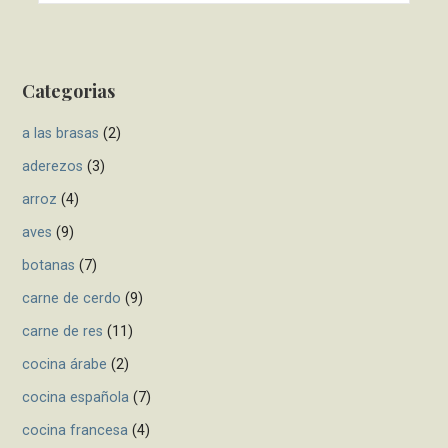
n
a
a
r
c
v
Categorias
h
i
f
a las brasas
(2)
g
o
r
aderezos
(3)
a
:
arroz
(4)
t
aves
(9)
i
botanas
(7)
o
carne de cerdo
(9)
n
carne de res
(11)
cocina árabe
(2)
cocina española
(7)
cocina francesa
(4)