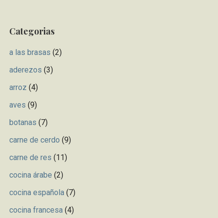
a
r
Categorias
c
h
a las brasas
(2)
f
aderezos
(3)
o
r
arroz
(4)
:
aves
(9)
botanas
(7)
carne de cerdo
(9)
carne de res
(11)
cocina árabe
(2)
cocina española
(7)
cocina francesa
(4)