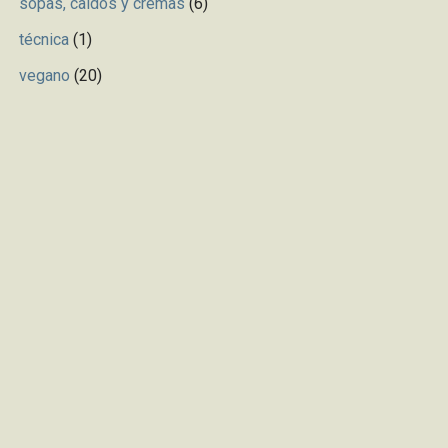
sopas, caldos y cremas
(6)
técnica
(1)
vegano
(20)